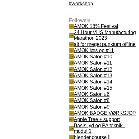
#workshop
Followers
AMOK 18% Festival
24 Hour VHS Manufacturing
Marathon 2023
alt for meget punktum offline
AMOK læs op #11
AMOK Salon #10
AMOK Salon #11
AMOK Salon #12
AMOK Salon #13
AMOK Salon #14
AMOK Salon #15
AMOK Salon #6
AMOK Salon #8
AMOK Salon #9
AMOK BADGE VØRKSJOP
Apple Tree + support
Basis lyd og PA teknik -
modul 1
blender course !!