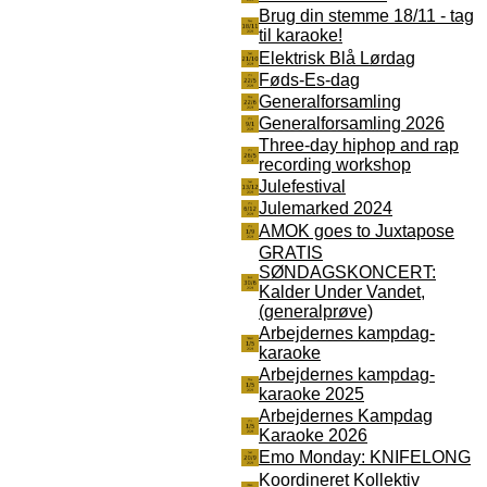
Brug din stemme 18/11 - tag
til karaoke!
Elektrisk Blå Lørdag
Føds-Es-dag
Generalforsamling
Generalforsamling 2026
Three-day hiphop and rap
recording workshop
Julefestival
Julemarked 2024
AMOK goes to Juxtapose
GRATIS
SØNDAGSKONCERT:
Kalder Under Vandet,
(generalprøve)
Arbejdernes kampdag-
karaoke
Arbejdernes kampdag-
karaoke 2025
Arbejdernes Kampdag
Karaoke 2026
Emo Monday: KNIFELONG
Koordineret Kollektiv