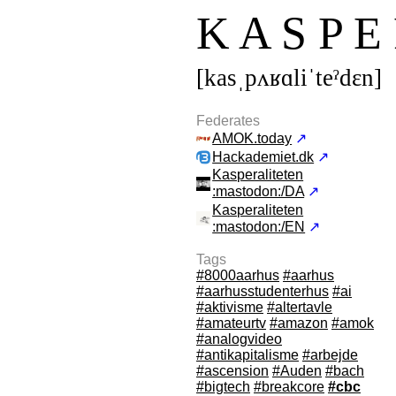
K A S P E 
[kasˌpʌʁɑliˈteˀdεn]
Federates
AMOK.today
↗
Hackademiet.dk
↗
Kasperaliteten
:mastodon:/DA
↗
Kasperaliteten
:mastodon:/EN
↗
Tags
#8000aarhus
#aarhus
#aarhusstudenterhus
#ai
#aktivisme
#altertavle
#amateurtv
#amazon
#amok
#analogvideo
#antikapitalisme
#arbejde
#ascension
#Auden
#bach
#bigtech
#breakcore
#cbc