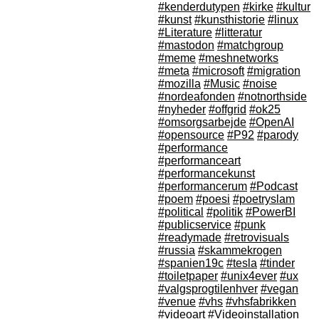
#kenderdutypen
#kirke
#kultur
#kunst
#kunsthistorie
#linux
#Literature
#litteratur
#mastodon
#matchgroup
#meme
#meshnetworks
#meta
#microsoft
#migration
#mozilla
#Music
#noise
#nordeafonden
#notnorthside
#nyheder
#offgrid
#ok25
#omsorgsarbejde
#OpenAI
#opensource
#P92
#parody
#performance
#performanceart
#performancekunst
#performancerum
#Podcast
#poem
#poesi
#poetryslam
#political
#politik
#PowerBI
#publicservice
#punk
#readymade
#retrovisuals
#russia
#skammekrogen
#spanien19c
#tesla
#tinder
#toiletpaper
#unix4ever
#ux
#valgsprogtilenhver
#vegan
#venue
#vhs
#vhsfabrikken
#videoart
#Videoinstallation