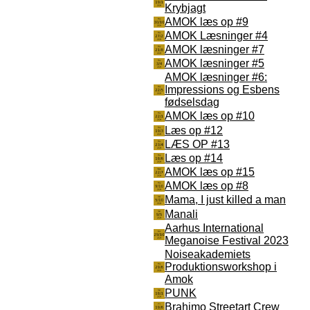
Krybjagt
AMOK læs op #9
AMOK Læsninger #4
AMOK læsninger #7
AMOK læsninger #5
AMOK læsninger #6:
Impressions og Esbens
fødselsdag
AMOK læs op #10
Læs op #12
LÆS OP #13
Læs op #14
AMOK læs op #15
AMOK læs op #8
Mama, I just killed a man
Manali
Aarhus International
Meganoise Festival 2023
Noiseakademiets
Produktionsworkshop i
Amok
PUNK
Brahimo Streetart Crew