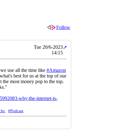
Follow
Tue 20/6-2023
↗
14:15
s we use all the time like
#
Amazon
hat's best for us at the top of our
t the most money pop to the top.
ks."
15992083-why-the-internet-is-
cbc
#Podcast