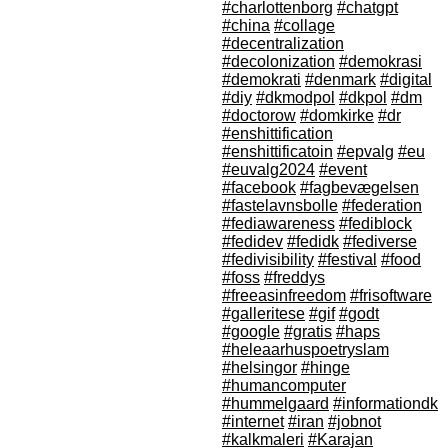
#charlottenborg
#chatgpt
#china
#collage
#decentralization
#decolonization
#demokrasi
#demokrati
#denmark
#digital
#diy
#dkmodpol
#dkpol
#dm
#doctorow
#domkirke
#dr
#enshittification
#enshittificatoin
#epvalg
#eu
#euvalg2024
#event
#facebook
#fagbevægelsen
#fastelavnsbolle
#federation
#fediawareness
#fediblock
#fedidev
#fedidk
#fediverse
#fedivisibility
#festival
#food
#foss
#freddys
#freeasinfreedom
#frisoftware
#galleritese
#gif
#godt
#google
#gratis
#haps
#heleaarhuspoetryslam
#helsingor
#hinge
#humancomputer
#hummelgaard
#informationdk
#internet
#iran
#jobnot
#kalkmaleri
#Karajan