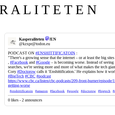
R A L I T E T E N
Kasperaliteten
/EN
@kzxpr@todon.eu
PODCAST ON
#
ENSHITTIFICATOIN
:
"There's a growing sense that the internet – or at least the big site
,
#
Facebook
and
#
Google
– is becoming worse. Instead of seeing w
searches, we're seeing more and more of what makes the tech gian
Cory
#
Doctorow
calls it ‘Enshittification.' He explains how it wor
#
BigTech
#
CBC
#
podcast
https://www.
cbc.ca/listen/cbc-podcasts/209
-front-burner/episode/
getting-worse
#enshittificatoin
#amazon
#facebook
#google
#doctorow
#bigtech
#
0 likes - 2 announces