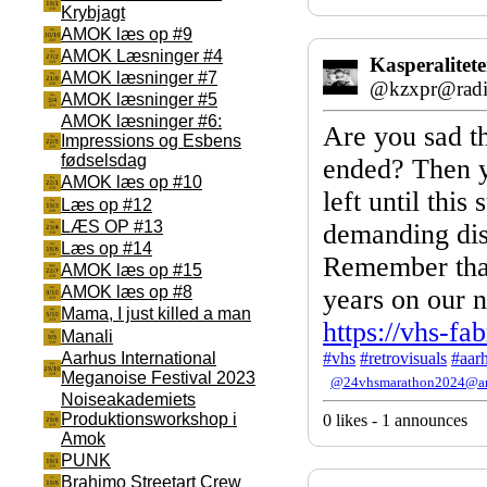
Krybjagt
AMOK læs op #9
AMOK Læsninger #4
Kasperalitet
AMOK læsninger #7
@kzxpr@radik
AMOK læsninger #5
AMOK læsninger #6:
Are you sad th
Impressions og Esbens
fødselsdag
ended? Then y
AMOK læs op #10
left until thi
Læs op #12
LÆS OP #13
demanding dis
Læs op #14
Remember that
AMOK læs op #15
AMOK læs op #8
years on our 
Mama, I just killed a man
https://
vhs-fab
Manali
Aarhus International
#
vhs
#
retrovisuals
#
aar
Meganoise Festival 2023
@24vhsmarathon2024@a
Noiseakademiets
Produktionsworkshop i
0 likes - 1 announces
Amok
PUNK
Brahimo Streetart Crew