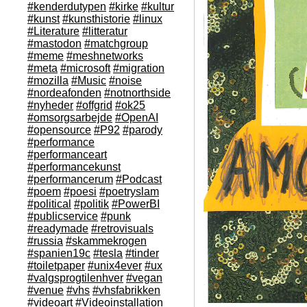
#kenderdutypen
#kirke
#kultur
#kunst
#kunsthistorie
#linux
#Literature
#litteratur
#mastodon
#matchgroup
#meme
#meshnetworks
#meta
#microsoft
#migration
#mozilla
#Music
#noise
#nordeafonden
#notnorthside
#nyheder
#offgrid
#ok25
#omsorgsarbejde
#OpenAI
#opensource
#P92
#parody
#performance
#performanceart
#performancekunst
#performancerum
#Podcast
#poem
#poesi
#poetryslam
#political
#politik
#PowerBI
#publicservice
#punk
#readymade
#retrovisuals
#russia
#skammekrogen
#spanien19c
#tesla
#tinder
#toiletpaper
#unix4ever
#ux
#valgsprogtilenhver
#vegan
#venue
#vhs
#vhsfabrikken
#videoart
#Videoinstallation