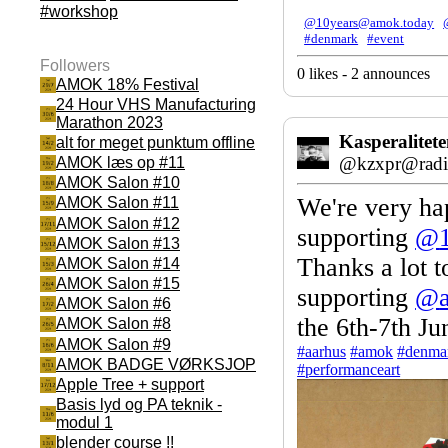
#workshop
@10years@amok.today
#denmark
#event
Followers
0 likes - 2 announces
AMOK 18% Festival
24 Hour VHS Manufacturing
Marathon 2023
Kasperalitet
alt for meget punktum offline
@kzxpr@radik
AMOK læs op #11
AMOK Salon #10
We're very ha
AMOK Salon #11
AMOK Salon #12
supporting
@
AMOK Salon #13
Thanks a lot
AMOK Salon #14
AMOK Salon #15
supporting
@
AMOK Salon #6
the 6th-7th Ju
AMOK Salon #8
AMOK Salon #9
#
aarhus
#
amok
#
denma
AMOK BADGE VØRKSJOP
#
performanceart
Apple Tree + support
Basis lyd og PA teknik -
modul 1
blender course !!