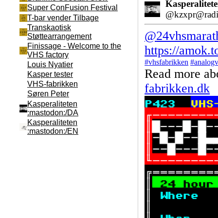
Kasperalitet
Super ConFusion Festival
@kzxpr@radik
T-bar vender Tilbage
Transkaotisk
@
24vhsmarat
Støttearrangement
Finissage - Welcome to the
https://
amok.t
VHS factory
#
vhsfabrikken
#
analog
Louis Nyatier
Read more ab
Kasper tester
VHS-fabrikken
fabrikken.dk
Søren Peter
Kasperaliteten
:mastodon:/DA
Kasperaliteten
:mastodon:/EN