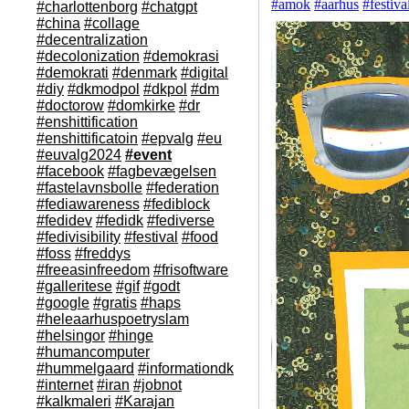
#
amok
#
aarhus
#
festiva
#charlottenborg
#chatgpt
#china
#collage
#decentralization
#decolonization
#demokrasi
#demokrati
#denmark
#digital
#diy
#dkmodpol
#dkpol
#dm
#doctorow
#domkirke
#dr
#enshittification
#enshittificatoin
#epvalg
#eu
#euvalg2024
#event
#facebook
#fagbevægelsen
#fastelavnsbolle
#federation
#fediawareness
#fediblock
#fedidev
#fedidk
#fediverse
#fedivisibility
#festival
#food
#foss
#freddys
#freeasinfreedom
#frisoftware
#galleritese
#gif
#godt
#google
#gratis
#haps
#heleaarhuspoetryslam
#helsingor
#hinge
#humancomputer
#hummelgaard
#informationdk
#internet
#iran
#jobnot
#kalkmaleri
#Karajan