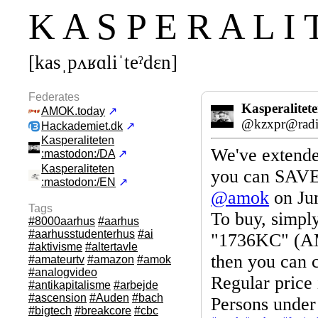
K A S P E R A L I 
[kasˌpʌʁɑliˈteˀdεn]
Federates
Kasperalitet
AMOK.today
↗
@kzxpr@radik
Hackademiet.dk
↗
Kasperaliteten
We've extende
:mastodon:/DA
↗
Kasperaliteten
you can SAVE 
:mastodon:/EN
↗
@
amok
on Jun
Tags
To buy, simpl
#8000aarhus
#aarhus
#aarhusstudenterhus
#ai
"1736KC" (AM
#aktivisme
#altertavle
then you can c
#amateurtv
#amazon
#amok
#analogvideo
Regular price 
#antikapitalisme
#arbejde
#ascension
#Auden
#bach
Persons under 
#bigtech
#breakcore
#cbc