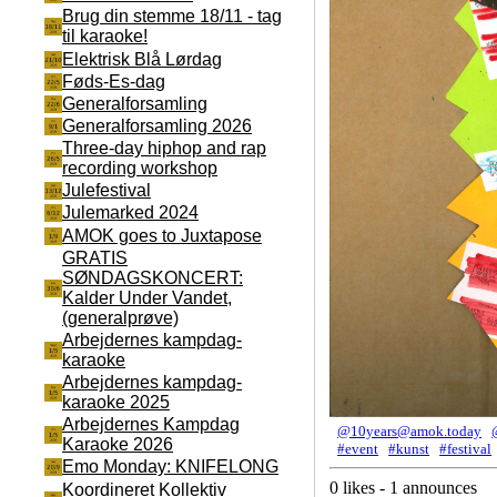
Brug din stemme 18/11 - tag
til karaoke!
Elektrisk Blå Lørdag
Føds-Es-dag
Generalforsamling
Generalforsamling 2026
Three-day hiphop and rap
recording workshop
Julefestival
Julemarked 2024
AMOK goes to Juxtapose
GRATIS
SØNDAGSKONCERT:
Kalder Under Vandet,
(generalprøve)
Arbejdernes kampdag-
karaoke
Arbejdernes kampdag-
karaoke 2025
Arbejdernes Kampdag
@10years@amok.today
Karaoke 2026
#event
#kunst
#festival
Emo Monday: KNIFELONG
0 likes - 1 announces
Koordineret Kollektiv