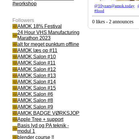
#workshop
@10years@amok.today
#food
Followers
0 likes - 2 announces
AMOK 18% Festival
24 Hour VHS Manufacturing
Marathon 2023
alt for meget punktum offline
AMOK læs op #11
AMOK Salon #10
AMOK Salon #11
AMOK Salon #12
AMOK Salon #13
AMOK Salon #14
AMOK Salon #15
AMOK Salon #6
AMOK Salon #8
AMOK Salon #9
AMOK BADGE VØRKSJOP
Apple Tree + support
Basis lyd og PA teknik -
modul 1
blender course !!