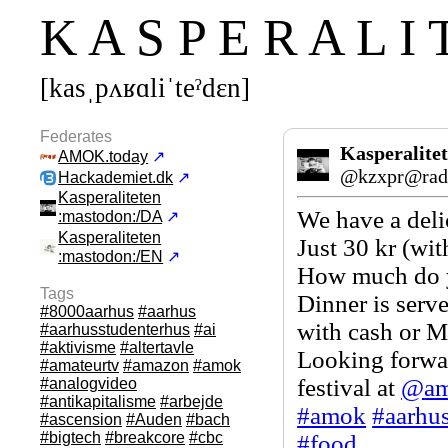
K A S P E R A L I 
[kasˌpʌʁɑliˈteˀdεn]
Federates
Kasperalite
AMOK.today
↗
@kzxpr@radi
Hackademiet.dk
↗
Kasperaliteten
We have a deli
:mastodon:/DA
↗
Kasperaliteten
Just 30 kr (wit
:mastodon:/EN
↗
How much do y
Tags
Dinner is serv
#8000aarhus
#aarhus
with cash or M
#aarhusstudenterhus
#ai
#aktivisme
#altertavle
Looking forwa
#amateurtv
#amazon
#amok
festival at
@
a
#analogvideo
#antikapitalisme
#arbejde
#
amok
#
aarhu
#ascension
#Auden
#bach
#bigtech
#breakcore
#cbc
#
food