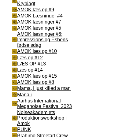
Krybjagt
AMOK læs op #9
AMOK Læsninger #4
AMOK læsninger #7
AMOK læsninger #5
AMOK læsninger #6:
Impressions og Esbens
fødselsdag
AMOK læs op #10
Læs op #12
LÆS OP #13
Læs op #14
AMOK læs op #15
AMOK læs op #8
Mama, I just killed a man
Manali
Aarhus International
Meganoise Festival 2023
Noiseakademiets
Produktionsworkshop i
Amok
PUNK
Brahimo Streetart Crew