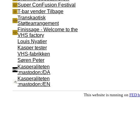
Super ConFusion Festival
T-bar vender Tilbage
Transkaotisk
Støttearrangement
Finissage - Welcome to the
VHS factory
Louis Nyatier
Kasper tester
VHS-fabrikken
Søren Peter
Kasperaliteten
:mastodon:/DA
Kasperaliteten
:mastodon:/EN
This website is running on
FED b