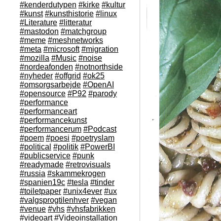
#kenderdutypen
#kirke
#kultur
#kunst
#kunsthistorie
#linux
#Literature
#litteratur
#mastodon
#matchgroup
#meme
#meshnetworks
#meta
#microsoft
#migration
#mozilla
#Music
#noise
#nordeafonden
#notnorthside
#nyheder
#offgrid
#ok25
#omsorgsarbejde
#OpenAI
#opensource
#P92
#parody
#performance
#performanceart
#performancekunst
#performancerum
#Podcast
#poem
#poesi
#poetryslam
#political
#politik
#PowerBI
#publicservice
#punk
#readymade
#retrovisuals
#russia
#skammekrogen
#spanien19c
#tesla
#tinder
#toiletpaper
#unix4ever
#ux
#valgsprogtilenhver
#vegan
#venue
#vhs
#vhsfabrikken
#videoart
#Videoinstallation