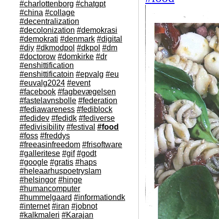
#charlottenborg
#chatgpt
#china
#collage
#decentralization
#decolonization
#demokrasi
#demokrati
#denmark
#digital
#diy
#dkmodpol
#dkpol
#dm
#doctorow
#domkirke
#dr
#enshittification
#enshittificatoin
#epvalg
#eu
#euvalg2024
#event
#facebook
#fagbevægelsen
#fastelavnsbolle
#federation
#fediawareness
#fediblock
#fedidev
#fedidk
#fediverse
#fedivisibility
#festival
#food
#foss
#freddys
#freeasinfreedom
#frisoftware
#galleritese
#gif
#godt
#google
#gratis
#haps
#heleaarhuspoetryslam
#helsingor
#hinge
#humancomputer
#hummelgaard
#informationdk
#internet
#iran
#jobnot
#kalkmaleri
#Karajan