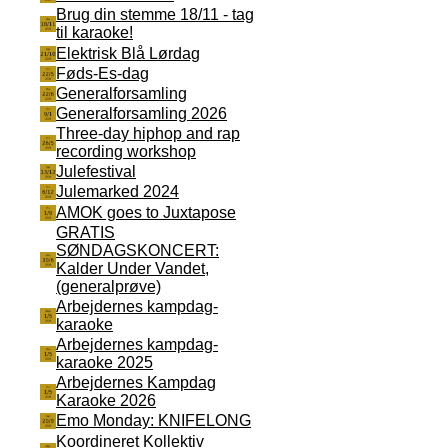
Brug din stemme 18/11 - tag
til karaoke!
Elektrisk Blå Lørdag
Føds-Es-dag
Generalforsamling
Generalforsamling 2026
Three-day hiphop and rap
recording workshop
Julefestival
Julemarked 2024
AMOK goes to Juxtapose
GRATIS
SØNDAGSKONCERT:
Kalder Under Vandet,
(generalprøve)
Arbejdernes kampdag-
karaoke
Arbejdernes kampdag-
karaoke 2025
Arbejdernes Kampdag
Karaoke 2026
Emo Monday: KNIFELONG
Koordineret Kollektiv