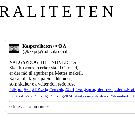
R A L I T E T E N
Kasperaliteten
/DA
@kzxpr@radikal.social
VALGSPROG TIL ENHVER: "A"
Skal husenes mærker stå til Christel,
er der råd til agurker på Mettes makrél.
Så sæt dit kryds på Schaldemose,
som skalter og valter den røde rose.
#
dkpol
#
eu
#
EPvalg
#
euvalg2024
#
valgsprogtilenhver
#
demokrat
#dkpol
#eu
#epvalg
#euvalg2024
#valgsprogtilenhver
#demokrati
#
0 likes - 1 announces