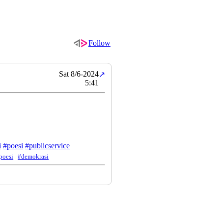
Follow
Sat 8/6-2024
↗
5:41
i
#
poesi
#
publicservice
poesi
#demokrasi