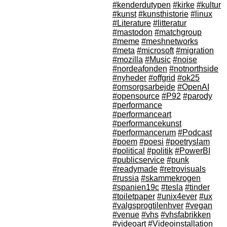
#kenderdutypen
#kirke
#kultur
#kunst
#kunsthistorie
#linux
#Literature
#litteratur
#mastodon
#matchgroup
#meme
#meshnetworks
#meta
#microsoft
#migration
#mozilla
#Music
#noise
#nordeafonden
#notnorthside
#nyheder
#offgrid
#ok25
#omsorgsarbejde
#OpenAI
#opensource
#P92
#parody
#performance
#performanceart
#performancekunst
#performancerum
#Podcast
#poem
#poesi
#poetryslam
#political
#politik
#PowerBI
#publicservice
#punk
#readymade
#retrovisuals
#russia
#skammekrogen
#spanien19c
#tesla
#tinder
#toiletpaper
#unix4ever
#ux
#valgsprogtilenhver
#vegan
#venue
#vhs
#vhsfabrikken
#videoart
#Videoinstallation