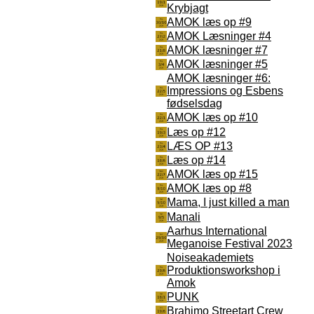
Krybjagt
AMOK læs op #9
AMOK Læsninger #4
AMOK læsninger #7
AMOK læsninger #5
AMOK læsninger #6:
Impressions og Esbens
fødselsdag
AMOK læs op #10
Læs op #12
LÆS OP #13
Læs op #14
AMOK læs op #15
AMOK læs op #8
Mama, I just killed a man
Manali
Aarhus International
Meganoise Festival 2023
Noiseakademiets
Produktionsworkshop i
Amok
PUNK
Brahimo Streetart Crew