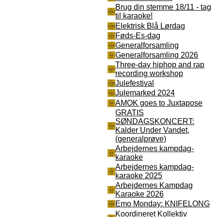
Brug din stemme 18/11 - tag
til karaoke!
Elektrisk Blå Lørdag
Føds-Es-dag
Generalforsamling
Generalforsamling 2026
Three-day hiphop and rap
recording workshop
Julefestival
Julemarked 2024
AMOK goes to Juxtapose
GRATIS
SØNDAGSKONCERT:
Kalder Under Vandet,
(generalprøve)
Arbejdernes kampdag-
karaoke
Arbejdernes kampdag-
karaoke 2025
Arbejdernes Kampdag
Karaoke 2026
Emo Monday: KNIFELONG
Koordineret Kollektiv