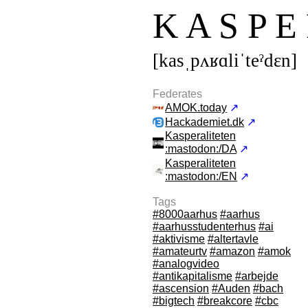
K A S P E 
[kasˌpʌʁɑliˈteˀdεn]
Federates
AMOK.today
↗
Hackademiet.dk
↗
Kasperaliteten
:mastodon:/DA
↗
Kasperaliteten
:mastodon:/EN
↗
Tags
#8000aarhus
#aarhus
#aarhusstudenterhus
#ai
#aktivisme
#altertavle
#amateurtv
#amazon
#amok
#analogvideo
#antikapitalisme
#arbejde
#ascension
#Auden
#bach
#bigtech
#breakcore
#cbc