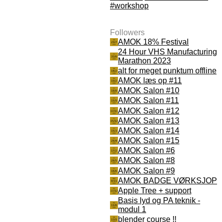
#workshop
Followers
AMOK 18% Festival
24 Hour VHS Manufacturing
Marathon 2023
alt for meget punktum offline
AMOK læs op #11
AMOK Salon #10
AMOK Salon #11
AMOK Salon #12
AMOK Salon #13
AMOK Salon #14
AMOK Salon #15
AMOK Salon #6
AMOK Salon #8
AMOK Salon #9
AMOK BADGE VØRKSJOP
Apple Tree + support
Basis lyd og PA teknik -
modul 1
blender course !!