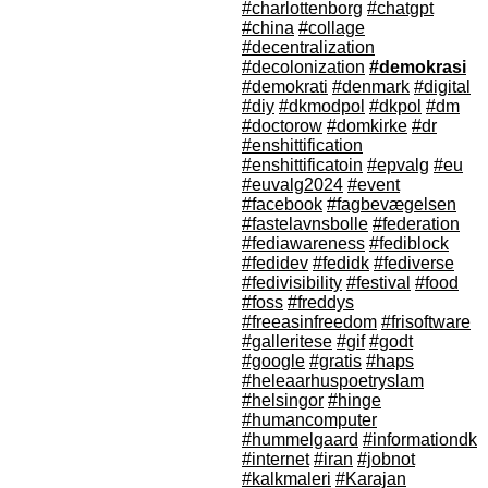
#charlottenborg
#chatgpt
#china
#collage
#decentralization
#decolonization
#demokrasi
#demokrati
#denmark
#digital
#diy
#dkmodpol
#dkpol
#dm
#doctorow
#domkirke
#dr
#enshittification
#enshittificatoin
#epvalg
#eu
#euvalg2024
#event
#facebook
#fagbevægelsen
#fastelavnsbolle
#federation
#fediawareness
#fediblock
#fedidev
#fedidk
#fediverse
#fedivisibility
#festival
#food
#foss
#freddys
#freeasinfreedom
#frisoftware
#galleritese
#gif
#godt
#google
#gratis
#haps
#heleaarhuspoetryslam
#helsingor
#hinge
#humancomputer
#hummelgaard
#informationdk
#internet
#iran
#jobnot
#kalkmaleri
#Karajan