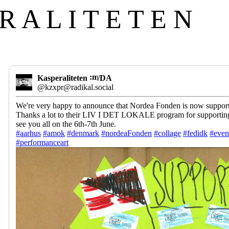
R A L I T E T E N
Kasperaliteten
/DA
@kzxpr@radikal.social
We're very happy to announce that Nordea Fonden is now suppor
Thanks a lot to their LIV I DET LOKALE program for supporti
see you all on the 6th-7th June.
#
aarhus
#
amok
#
denmark
#
nordeaFonden
#
collage
#
fedidk
#
even
#
performanceart