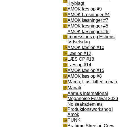
Krybjagt
AMOK læs op #9
AMOK Læsninger #4
AMOK læsninger #7
AMOK læsninger #5
AMOK læsninger #6:
Impressions og Esbens
fødselsdag
AMOK læs op #10
Læs op #12
LÆS OP #13
Læs op #14
AMOK læs op #15
AMOK læs op #8
Mama, I just killed a man
Manali
Aarhus International
Meganoise Festival 2023
Noiseakademiets
Produktionsworkshop i
Amok
PUNK
Brahimo Streetart Crew