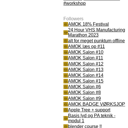
#workshop
Followers
AMOK 18% Festival
24 Hour VHS Manufacturing
Marathon 2023
alt for meget punktum offline
AMOK læs op #11
AMOK Salon #10
AMOK Salon #11
AMOK Salon #12
AMOK Salon #13
AMOK Salon #14
AMOK Salon #15
AMOK Salon #6
AMOK Salon #8
AMOK Salon #9
AMOK BADGE VØRKSJOP
Apple Tree + support
Basis lyd og PA teknik -
modul 1
blender course !!