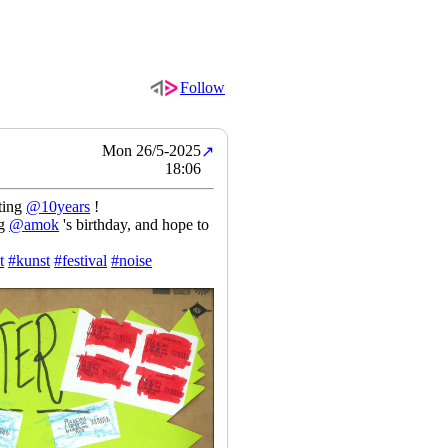
Follow
Mon 26/5-2025
↗
18:06
ting
@
10years
!
ng
@
amok
's birthday, and hope to
t
#
kunst
#
festival
#
noise