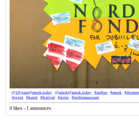
@10years@amok.today
@amok@amok.today
#aarhus
#amok
#denma
#event
#kunst
#festival
#noise
#performanceart
0 likes - 1 announces