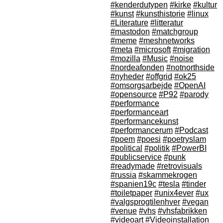
#kenderdutypen
#kirke
#kultur
#kunst
#kunsthistorie
#linux
#Literature
#litteratur
#mastodon
#matchgroup
#meme
#meshnetworks
#meta
#microsoft
#migration
#mozilla
#Music
#noise
#nordeafonden
#notnorthside
#nyheder
#offgrid
#ok25
#omsorgsarbejde
#OpenAI
#opensource
#P92
#parody
#performance
#performanceart
#performancekunst
#performancerum
#Podcast
#poem
#poesi
#poetryslam
#political
#politik
#PowerBI
#publicservice
#punk
#readymade
#retrovisuals
#russia
#skammekrogen
#spanien19c
#tesla
#tinder
#toiletpaper
#unix4ever
#ux
#valgsprogtilenhver
#vegan
#venue
#vhs
#vhsfabrikken
#videoart
#Videoinstallation