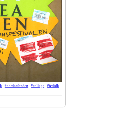
rk
#nordeafonden
#collage
#fedidk