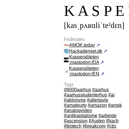
K A S P E 
[kasˌpʌʁɑliˈteˀdεn]
Federates
AMOK.today
↗
Hackademiet.dk
↗
Kasperaliteten
:mastodon:/DA
↗
Kasperaliteten
:mastodon:/EN
↗
Tags
#8000aarhus
#aarhus
#aarhusstudenterhus
#ai
#aktivisme
#altertavle
#amateurtv
#amazon
#amok
#analogvideo
#antikapitalisme
#arbejde
#ascension
#Auden
#bach
#bigtech
#breakcore
#cbc