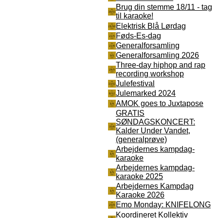
Brug din stemme 18/11 - tag
til karaoke!
Elektrisk Blå Lørdag
Føds-Es-dag
Generalforsamling
Generalforsamling 2026
Three-day hiphop and rap
recording workshop
Julefestival
Julemarked 2024
AMOK goes to Juxtapose
GRATIS
SØNDAGSKONCERT:
Kalder Under Vandet,
(generalprøve)
Arbejdernes kampdag-
karaoke
Arbejdernes kampdag-
karaoke 2025
Arbejdernes Kampdag
Karaoke 2026
Emo Monday: KNIFELONG
Koordineret Kollektiv