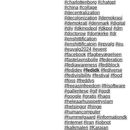
#charlottenborg
#chatgpt
#china
#collage
#decentralization
#decolonization
#demokrasi
#demokrati
#denmark
#digital
#diy
#dkmodpol
#dkpol
#dm
#doctorow
#domkirke
#dr
#enshittification
#enshittificatoin
#epvalg
#eu
#euvalg2024
#event
#facebook
#fagbevægelsen
#fastelavnsbolle
#federation
#fediawareness
#fediblock
#fedidev
#fedidk
#fediverse
#fedivisibility
#festival
#food
#foss
#freddys
#freeasinfreedom
#frisoftware
#galleritese
#gif
#godt
#google
#gratis
#haps
#heleaarhuspoetryslam
#helsingor
#hinge
#humancomputer
#hummelgaard
#informationdk
#internet
#iran
#jobnot
#kalkmaleri
#Karajan