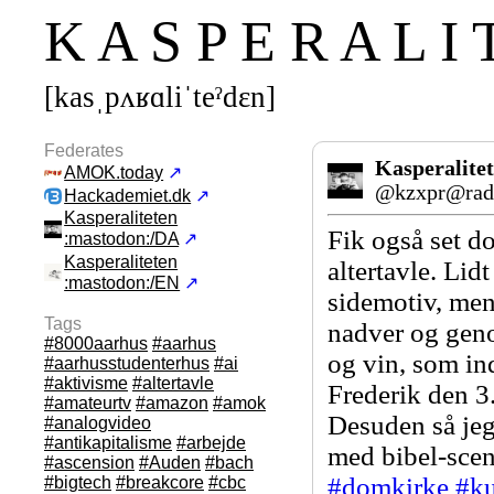
K A S P E R A L I 
[kasˌpʌʁɑliˈteˀdεn]
Federates
Kasperalite
AMOK.today
↗
@kzxpr@radi
Hackademiet.dk
↗
Kasperaliteten
Fik også set d
:mastodon:/DA
↗
Kasperaliteten
altertavle. Lid
:mastodon:/EN
↗
sidemotiv, mens
Tags
nadver og geno
#8000aarhus
#aarhus
og vin, som in
#aarhusstudenterhus
#ai
#aktivisme
#altertavle
Frederik den 3.'
#amateurtv
#amazon
#amok
Desuden så jeg 
#analogvideo
#antikapitalisme
#arbejde
med bibel-scen
#ascension
#Auden
#bach
#
domkirke
#
k
#bigtech
#breakcore
#cbc