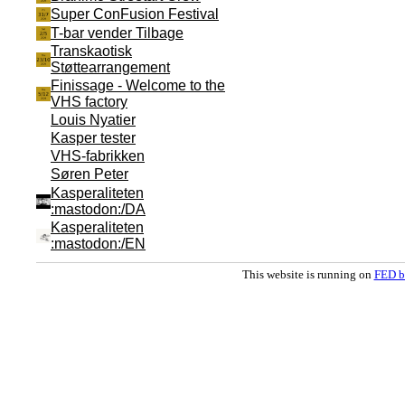
Super ConFusion Festival
T-bar vender Tilbage
Transkaotisk
Støttearrangement
Finissage - Welcome to the
VHS factory
Louis Nyatier
Kasper tester
VHS-fabrikken
Søren Peter
Kasperaliteten
:mastodon:/DA
Kasperaliteten
:mastodon:/EN
This website is running on
FED b