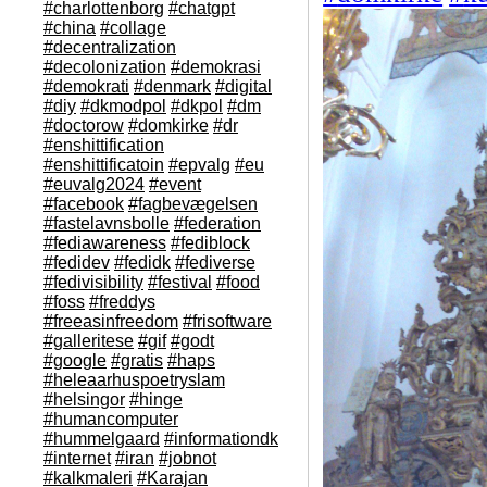
#charlottenborg
#chatgpt
#china
#collage
#decentralization
#decolonization
#demokrasi
#demokrati
#denmark
#digital
#diy
#dkmodpol
#dkpol
#dm
#doctorow
#domkirke
#dr
#enshittification
#enshittificatoin
#epvalg
#eu
#euvalg2024
#event
#facebook
#fagbevægelsen
#fastelavnsbolle
#federation
#fediawareness
#fediblock
#fedidev
#fedidk
#fediverse
#fedivisibility
#festival
#food
#foss
#freddys
#freeasinfreedom
#frisoftware
#galleritese
#gif
#godt
#google
#gratis
#haps
#heleaarhuspoetryslam
#helsingor
#hinge
#humancomputer
#hummelgaard
#informationdk
#internet
#iran
#jobnot
#kalkmaleri
#Karajan