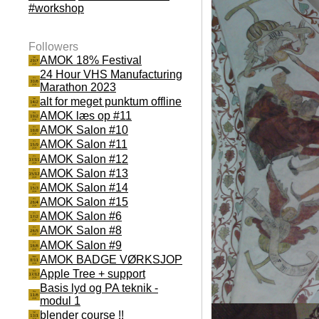
#workshop
Followers
AMOK 18% Festival
24 Hour VHS Manufacturing
Marathon 2023
alt for meget punktum offline
AMOK læs op #11
AMOK Salon #10
AMOK Salon #11
AMOK Salon #12
AMOK Salon #13
AMOK Salon #14
AMOK Salon #15
AMOK Salon #6
AMOK Salon #8
AMOK Salon #9
AMOK BADGE VØRKSJOP
Apple Tree + support
Basis lyd og PA teknik -
modul 1
blender course !!