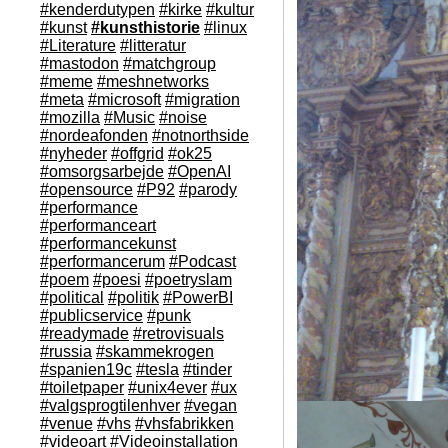
#kenderdutypen
#kirke
#kultur
#kunst
#kunsthistorie
#linux
#Literature
#litteratur
#mastodon
#matchgroup
#meme
#meshnetworks
#meta
#microsoft
#migration
#mozilla
#Music
#noise
#nordeafonden
#notnorthside
#nyheder
#offgrid
#ok25
#omsorgsarbejde
#OpenAI
#opensource
#P92
#parody
#performance
#performanceart
#performancekunst
#performancerum
#Podcast
#poem
#poesi
#poetryslam
#political
#politik
#PowerBI
#publicservice
#punk
#readymade
#retrovisuals
#russia
#skammekrogen
#spanien19c
#tesla
#tinder
#toiletpaper
#unix4ever
#ux
#valgsprogtilenhver
#vegan
#venue
#vhs
#vhsfabrikken
#videoart
#Videoinstallation