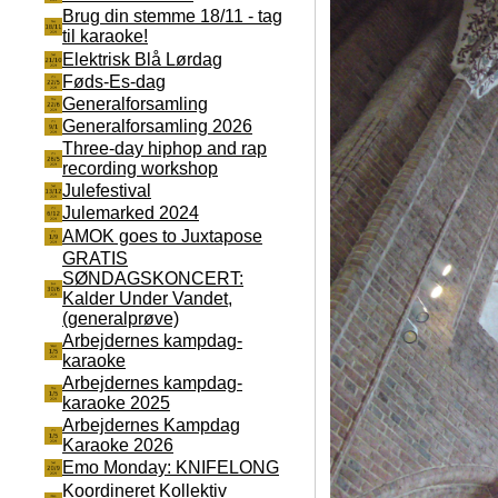
Brug din stemme 18/11 - tag
til karaoke!
Elektrisk Blå Lørdag
Føds-Es-dag
Generalforsamling
Generalforsamling 2026
Three-day hiphop and rap
recording workshop
Julefestival
Julemarked 2024
AMOK goes to Juxtapose
GRATIS
SØNDAGSKONCERT:
Kalder Under Vandet,
(generalprøve)
Arbejdernes kampdag-
karaoke
Arbejdernes kampdag-
karaoke 2025
Arbejdernes Kampdag
Karaoke 2026
Emo Monday: KNIFELONG
Koordineret Kollektiv