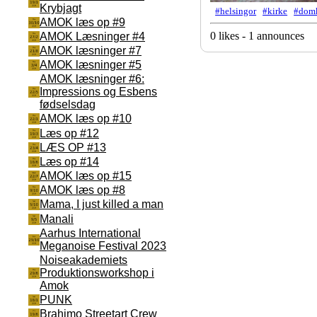
Krybjagt
#helsingor
#kirke
#domk
AMOK læs op #9
0 likes - 1 announces
AMOK Læsninger #4
AMOK læsninger #7
AMOK læsninger #5
AMOK læsninger #6:
Impressions og Esbens
fødselsdag
AMOK læs op #10
Læs op #12
LÆS OP #13
Læs op #14
AMOK læs op #15
AMOK læs op #8
Mama, I just killed a man
Manali
Aarhus International
Meganoise Festival 2023
Noiseakademiets
Produktionsworkshop i
Amok
PUNK
Brahimo Streetart Crew