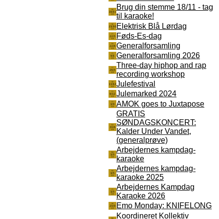
Brug din stemme 18/11 - tag
til karaoke!
Elektrisk Blå Lørdag
Føds-Es-dag
Generalforsamling
Generalforsamling 2026
Three-day hiphop and rap
recording workshop
Julefestival
Julemarked 2024
AMOK goes to Juxtapose
GRATIS
SØNDAGSKONCERT:
Kalder Under Vandet,
(generalprøve)
Arbejdernes kampdag-
karaoke
Arbejdernes kampdag-
karaoke 2025
Arbejdernes Kampdag
Karaoke 2026
Emo Monday: KNIFELONG
Koordineret Kollektiv