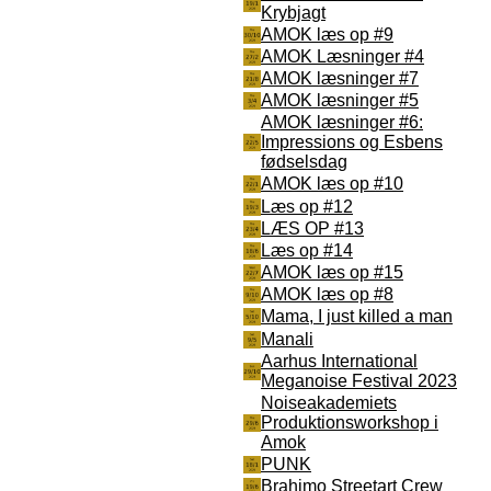
Krybjagt
AMOK læs op #9
AMOK Læsninger #4
AMOK læsninger #7
AMOK læsninger #5
AMOK læsninger #6:
Impressions og Esbens
fødselsdag
AMOK læs op #10
Læs op #12
LÆS OP #13
Læs op #14
AMOK læs op #15
AMOK læs op #8
Mama, I just killed a man
Manali
Aarhus International
Meganoise Festival 2023
Noiseakademiets
Produktionsworkshop i
Amok
PUNK
Brahimo Streetart Crew