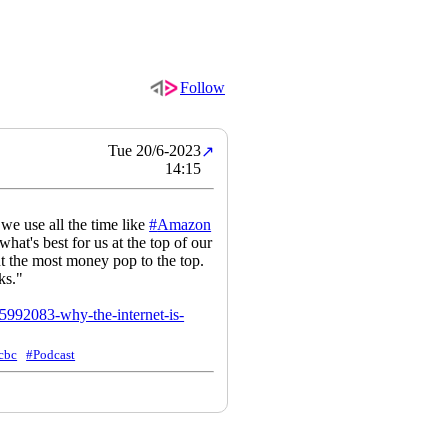
Follow
Tue 20/6-2023
↗
14:15
s we use all the time like
#
Amazon
hat's best for us at the top of our
t the most money pop to the top.
ks."
15992083-why-the-internet-is-
cbc
#Podcast