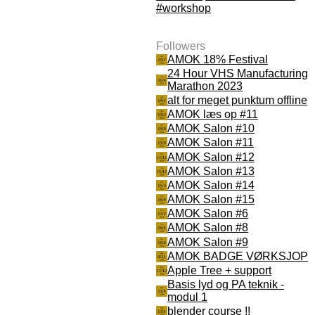
#workshop
Followers
AMOK 18% Festival
24 Hour VHS Manufacturing
Marathon 2023
alt for meget punktum offline
AMOK læs op #11
AMOK Salon #10
AMOK Salon #11
AMOK Salon #12
AMOK Salon #13
AMOK Salon #14
AMOK Salon #15
AMOK Salon #6
AMOK Salon #8
AMOK Salon #9
AMOK BADGE VØRKSJOP
Apple Tree + support
Basis lyd og PA teknik -
modul 1
blender course !!