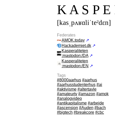
K A S P E 
[kasˌpʌʁɑliˈteˀdεn]
Federates
AMOK.today
↗
Hackademiet.dk
↗
Kasperaliteten
:mastodon:/DA
↗
Kasperaliteten
:mastodon:/EN
↗
Tags
#8000aarhus
#aarhus
#aarhusstudenterhus
#ai
#aktivisme
#altertavle
#amateurtv
#amazon
#amok
#analogvideo
#antikapitalisme
#arbejde
#ascension
#Auden
#bach
#bigtech
#breakcore
#cbc