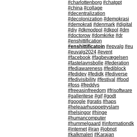
#charlottenborg
#chatgpt
#china
#collage
#decentralization
#decolonization
#demokrasi
#demokrati
#denmark
#digital
#diy
#dkmodpol
#dkpol
#dm
#doctorow
#domkirke
#dr
#enshittification
#enshittificatoin
#epvalg
#eu
#euvalg2024
#event
#facebook
#fagbevægelsen
#fastelavnsbolle
#federation
#fediawareness
#fediblock
#fedidev
#fedidk
#fediverse
#fedivisibility
#festival
#food
#foss
#freddys
#freeasinfreedom
#frisoftware
#galleritese
#gif
#godt
#google
#gratis
#haps
#heleaarhuspoetryslam
#helsingor
#hinge
#humancomputer
#hummelgaard
#informationdk
#internet
#iran
#jobnot
#kalkmaleri
#Karajan