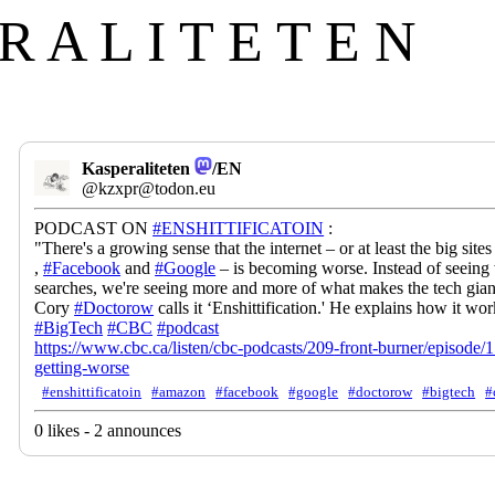
R A L I T E T E N
Kasperaliteten
/EN
@kzxpr@todon.eu
PODCAST ON
#
ENSHITTIFICATOIN
:
"There's a growing sense that the internet – or at least the big site
,
#
Facebook
and
#
Google
– is becoming worse. Instead of seeing w
searches, we're seeing more and more of what makes the tech gian
Cory
#
Doctorow
calls it ‘Enshittification.' He explains how it wor
#
BigTech
#
CBC
#
podcast
https://www.
cbc.ca/listen/cbc-podcasts/209
-front-burner/episode/
getting-worse
#enshittificatoin
#amazon
#facebook
#google
#doctorow
#bigtech
#
0 likes - 2 announces