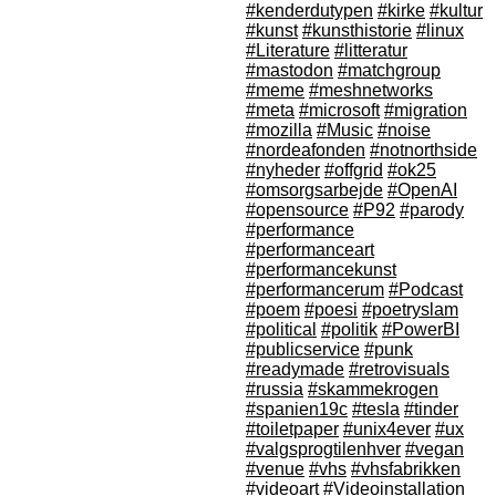
#kenderdutypen
#kirke
#kultur
#kunst
#kunsthistorie
#linux
#Literature
#litteratur
#mastodon
#matchgroup
#meme
#meshnetworks
#meta
#microsoft
#migration
#mozilla
#Music
#noise
#nordeafonden
#notnorthside
#nyheder
#offgrid
#ok25
#omsorgsarbejde
#OpenAI
#opensource
#P92
#parody
#performance
#performanceart
#performancekunst
#performancerum
#Podcast
#poem
#poesi
#poetryslam
#political
#politik
#PowerBI
#publicservice
#punk
#readymade
#retrovisuals
#russia
#skammekrogen
#spanien19c
#tesla
#tinder
#toiletpaper
#unix4ever
#ux
#valgsprogtilenhver
#vegan
#venue
#vhs
#vhsfabrikken
#videoart
#Videoinstallation