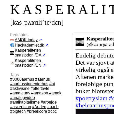
K A S P E R A L I 
[kasˌpʌʁɑliˈteˀdεn]
Federates
Kasperalite
AMOK.today
↗
@kzxpr@radi
Hackademiet.dk
↗
Kasperaliteten
Endelig debut
:mastodon:/DA
↗
Kasperaliteten
Det var sjovt a
:mastodon:/EN
↗
virkelig også e
Tags
Aftenen marker
#8000aarhus
#aarhus
foreløbige pun
#aarhusstudenterhus
#ai
#aktivisme
#altertavle
buket blomster
#amateurtv
#amazon
#amok
#
poetryslam
#
#analogvideo
#antikapitalisme
#arbejde
#
heleaarhuspo
#ascension
#Auden
#bach
#bigtech
#breakcore
#cbc