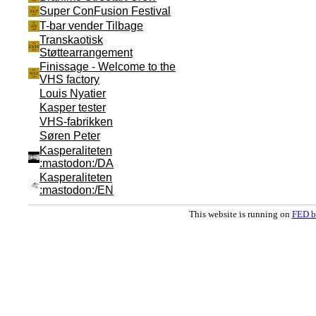
Super ConFusion Festival
T-bar vender Tilbage
Transkaotisk
Støttearrangement
Finissage - Welcome to the
VHS factory
Louis Nyatier
Kasper tester
VHS-fabrikken
Søren Peter
Kasperaliteten
:mastodon:/DA
Kasperaliteten
:mastodon:/EN
This website is running on
FED b