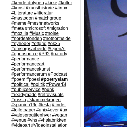
#kenderdutypen
#kirke
#kultur
#kunst
#kunsthistorie
#linux
#Literature
#litteratur
#mastodon
#matchgroup
#meme
#meshnetworks
#meta
#microsoft
#migration
#mozilla
#Music
#noise
#nordeafonden
#notnorthside
#nyheder
#offgrid
#ok25
#omsorgsarbejde
#OpenAI
#opensource
#P92
#parody
#performance
#performanceart
#performancekunst
#performancerum
#Podcast
#poem
#poesi
#poetryslam
#political
#politik
#PowerBI
#publicservice
#punk
#readymade
#retrovisuals
#russia
#skammekrogen
#spanien19c
#tesla
#tinder
#toiletpaper
#unix4ever
#ux
#valgsprogtilenhver
#vegan
#venue
#vhs
#vhsfabrikken
#videoart
#Videoinstallation