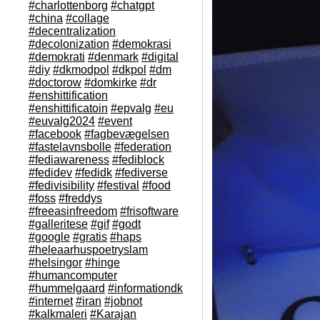
#charlottenborg
#chatgpt
#china
#collage
#decentralization
#decolonization
#demokrasi
#demokrati
#denmark
#digital
#diy
#dkmodpol
#dkpol
#dm
#doctorow
#domkirke
#dr
#enshittification
#enshittificatoin
#epvalg
#eu
#euvalg2024
#event
#facebook
#fagbevægelsen
#fastelavnsbolle
#federation
#fediawareness
#fediblock
#fedidev
#fedidk
#fediverse
#fedivisibility
#festival
#food
#foss
#freddys
#freeasinfreedom
#frisoftware
#galleritese
#gif
#godt
#google
#gratis
#haps
#heleaarhuspoetryslam
#helsingor
#hinge
#humancomputer
#hummelgaard
#informationdk
#internet
#iran
#jobnot
#kalkmaleri
#Karajan