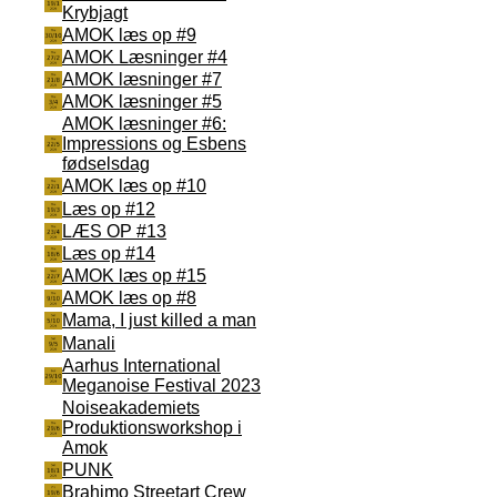
Krybjagt
AMOK læs op #9
AMOK Læsninger #4
AMOK læsninger #7
AMOK læsninger #5
AMOK læsninger #6:
Impressions og Esbens
fødselsdag
AMOK læs op #10
Læs op #12
LÆS OP #13
Læs op #14
AMOK læs op #15
AMOK læs op #8
Mama, I just killed a man
Manali
Aarhus International
Meganoise Festival 2023
Noiseakademiets
Produktionsworkshop i
Amok
PUNK
Brahimo Streetart Crew