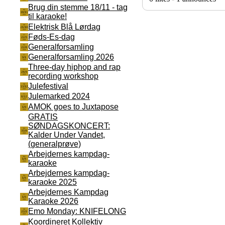
Brug din stemme 18/11 - tag
til karaoke!
Elektrisk Blå Lørdag
Føds-Es-dag
Generalforsamling
Generalforsamling 2026
Three-day hiphop and rap
recording workshop
Julefestival
Julemarked 2024
AMOK goes to Juxtapose
GRATIS
SØNDAGSKONCERT:
Kalder Under Vandet,
(generalprøve)
Arbejdernes kampdag-
karaoke
Arbejdernes kampdag-
karaoke 2025
Arbejdernes Kampdag
Karaoke 2026
Emo Monday: KNIFELONG
Koordineret Kollektiv