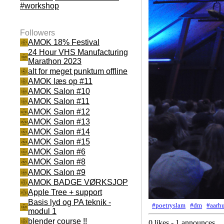
#workshop
Followers
AMOK 18% Festival
24 Hour VHS Manufacturing
Marathon 2023
alt for meget punktum offline
AMOK læs op #11
AMOK Salon #10
AMOK Salon #11
AMOK Salon #12
AMOK Salon #13
AMOK Salon #14
AMOK Salon #15
AMOK Salon #6
AMOK Salon #8
AMOK Salon #9
AMOK BADGE VØRKSJOP
Apple Tree + support
Basis lyd og PA teknik -
#poetryslam
#dm
#aarh
modul 1
blender course !!
0 likes - 1 announces