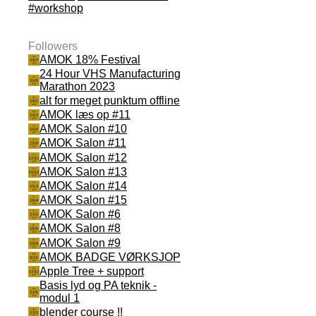
#workshop
Followers
AMOK 18% Festival
24 Hour VHS Manufacturing
Marathon 2023
alt for meget punktum offline
AMOK læs op #11
AMOK Salon #10
AMOK Salon #11
AMOK Salon #12
AMOK Salon #13
AMOK Salon #14
AMOK Salon #15
AMOK Salon #6
AMOK Salon #8
AMOK Salon #9
AMOK BADGE VØRKSJOP
Apple Tree + support
Basis lyd og PA teknik -
modul 1
blender course !!