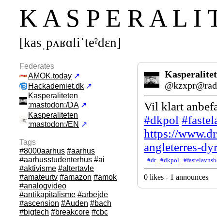
K A S P E R A L I 
[kasˌpʌʁɑliˈteˀdεn]
Federates
Kasperalite
AMOK.today
↗
@kzxpr@radi
Hackademiet.dk
↗
Kasperaliteten
Vil klart anbe
:mastodon:/DA
↗
Kasperaliteten
#
dkpol
#
faste
:mastodon:/EN
↗
https://www.
dr
Tags
angleterres-dyr
#8000aarhus
#aarhus
#aarhusstudenterhus
#ai
#dr
#dkpol
#fastelavnsb
#aktivisme
#altertavle
#amateurtv
#amazon
#amok
0 likes - 1 announces
#analogvideo
#antikapitalisme
#arbejde
#ascension
#Auden
#bach
#bigtech
#breakcore
#cbc