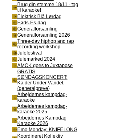
Brug din stemme 18/11 - tag
til karaoke!
Elektrisk Blå Lørdag
Føds-Es-dag
Generalforsamling
Generalforsamling 2026
Three-day hiphop and rap
recording workshop
Julefestival
Julemarked 2024
AMOK goes to Juxtapose
GRATIS
SØNDAGSKONCERT:
Kalder Under Vandet,
(generalprøve)
Arbejdernes kampdag-
karaoke
Arbejdernes kampdag-
karaoke 2025
Arbejdernes Kampdag
Karaoke 2026
Emo Monday: KNIFELONG
Koordineret Kollektiv