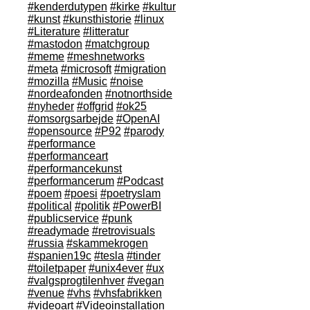
#kenderdutypen
#kirke
#kultur
#kunst
#kunsthistorie
#linux
#Literature
#litteratur
#mastodon
#matchgroup
#meme
#meshnetworks
#meta
#microsoft
#migration
#mozilla
#Music
#noise
#nordeafonden
#notnorthside
#nyheder
#offgrid
#ok25
#omsorgsarbejde
#OpenAI
#opensource
#P92
#parody
#performance
#performanceart
#performancekunst
#performancerum
#Podcast
#poem
#poesi
#poetryslam
#political
#politik
#PowerBI
#publicservice
#punk
#readymade
#retrovisuals
#russia
#skammekrogen
#spanien19c
#tesla
#tinder
#toiletpaper
#unix4ever
#ux
#valgsprogtilenhver
#vegan
#venue
#vhs
#vhsfabrikken
#videoart
#Videoinstallation