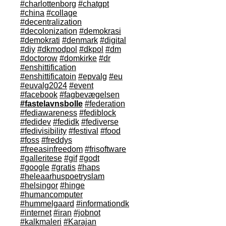
#charlottenborg
#chatgpt
#china
#collage
#decentralization
#decolonization
#demokrasi
#demokrati
#denmark
#digital
#diy
#dkmodpol
#dkpol
#dm
#doctorow
#domkirke
#dr
#enshittification
#enshittificatoin
#epvalg
#eu
#euvalg2024
#event
#facebook
#fagbevægelsen
#fastelavnsbolle
#federation
#fediawareness
#fediblock
#fedidev
#fedidk
#fediverse
#fedivisibility
#festival
#food
#foss
#freddys
#freeasinfreedom
#frisoftware
#galleritese
#gif
#godt
#google
#gratis
#haps
#heleaarhuspoetryslam
#helsingor
#hinge
#humancomputer
#hummelgaard
#informationdk
#internet
#iran
#jobnot
#kalkmaleri
#Karajan