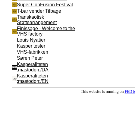
Super ConFusion Festival
T-bar vender Tilbage
Transkaotisk
Støttearrangement
Finissage - Welcome to the
VHS factory
Louis Nyatier
Kasper tester
VHS-fabrikken
Søren Peter
Kasperaliteten
:mastodon:/DA
Kasperaliteten
:mastodon:/EN
This website is running on
FED b