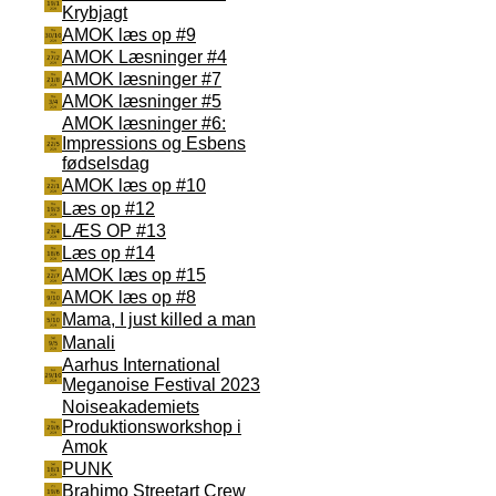
Krybjagt
AMOK læs op #9
AMOK Læsninger #4
AMOK læsninger #7
AMOK læsninger #5
AMOK læsninger #6:
Impressions og Esbens
fødselsdag
AMOK læs op #10
Læs op #12
LÆS OP #13
Læs op #14
AMOK læs op #15
AMOK læs op #8
Mama, I just killed a man
Manali
Aarhus International
Meganoise Festival 2023
Noiseakademiets
Produktionsworkshop i
Amok
PUNK
Brahimo Streetart Crew