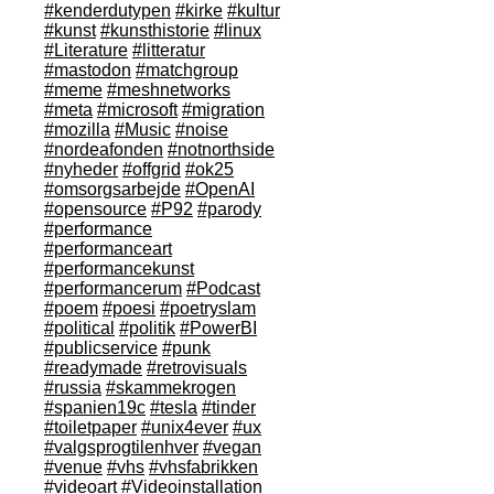
#kenderdutypen
#kirke
#kultur
#kunst
#kunsthistorie
#linux
#Literature
#litteratur
#mastodon
#matchgroup
#meme
#meshnetworks
#meta
#microsoft
#migration
#mozilla
#Music
#noise
#nordeafonden
#notnorthside
#nyheder
#offgrid
#ok25
#omsorgsarbejde
#OpenAI
#opensource
#P92
#parody
#performance
#performanceart
#performancekunst
#performancerum
#Podcast
#poem
#poesi
#poetryslam
#political
#politik
#PowerBI
#publicservice
#punk
#readymade
#retrovisuals
#russia
#skammekrogen
#spanien19c
#tesla
#tinder
#toiletpaper
#unix4ever
#ux
#valgsprogtilenhver
#vegan
#venue
#vhs
#vhsfabrikken
#videoart
#Videoinstallation