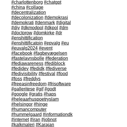
#charlottenborg
#chatgpt
#china
#collage
#decentralization
#decolonization
#demokrasi
#demokrati
#denmark
#digital
#diy
#dkmodpol
#dkpol
#dm
#doctorow
#domkirke
#dr
#enshittification
#enshittificatoin
#epvalg
#eu
#euvalg2024
#event
#facebook
#fagbevægelsen
#fastelavnsbolle
#federation
#fediawareness
#fediblock
#fedidev
#fedidk
#fediverse
#fedivisibility
#festival
#food
#foss
#freddys
#freeasinfreedom
#frisoftware
#galleritese
#gif
#godt
#google
#gratis
#haps
#heleaarhuspoetryslam
#helsingor
#hinge
#humancomputer
#hummelgaard
#informationdk
#internet
#iran
#jobnot
#kalkmaleri
#Karajan