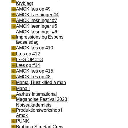
Krybjagt
AMOK læs op #9
AMOK Læsninger #4
AMOK læsninger #7
AMOK læsninger #5
AMOK læsninger #6:
Impressions og Esbens
fødselsdag
AMOK læs op #10
Læs op #12
LÆS OP #13
Læs op #14
AMOK læs op #15
AMOK læs op #8
Mama, I just killed a man
Manali
Aarhus International
Meganoise Festival 2023
Noiseakademiets
Produktionsworkshop i
Amok
PUNK
Brahimo Streetart Crew