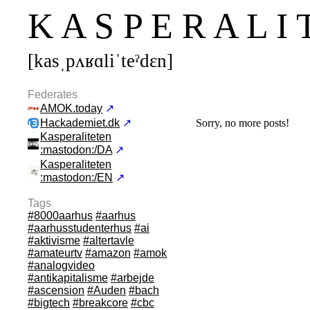
K A S P E R A L I 
[kasˌpʌʁɑliˈteˀdεn]
Federates
AMOK.today
↗
Sorry, no more posts!
Hackademiet.dk
↗
Kasperaliteten
:mastodon:/DA
↗
Kasperaliteten
:mastodon:/EN
↗
Tags
#8000aarhus
#aarhus
#aarhusstudenterhus
#ai
#aktivisme
#altertavle
#amateurtv
#amazon
#amok
#analogvideo
#antikapitalisme
#arbejde
#ascension
#Auden
#bach
#bigtech
#breakcore
#cbc