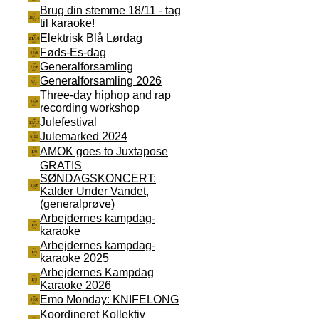
Brug din stemme 18/11 - tag
til karaoke!
Elektrisk Blå Lørdag
Føds-Es-dag
Generalforsamling
Generalforsamling 2026
Three-day hiphop and rap
recording workshop
Julefestival
Julemarked 2024
AMOK goes to Juxtapose
GRATIS
SØNDAGSKONCERT:
Kalder Under Vandet,
(generalprøve)
Arbejdernes kampdag-
karaoke
Arbejdernes kampdag-
karaoke 2025
Arbejdernes Kampdag
Karaoke 2026
Emo Monday: KNIFELONG
Koordineret Kollektiv