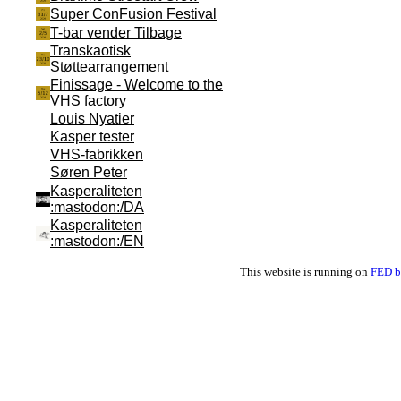
Super ConFusion Festival
T-bar vender Tilbage
Transkaotisk
Støttearrangement
Finissage - Welcome to the
VHS factory
Louis Nyatier
Kasper tester
VHS-fabrikken
Søren Peter
Kasperaliteten
:mastodon:/DA
Kasperaliteten
:mastodon:/EN
This website is running on
FED b