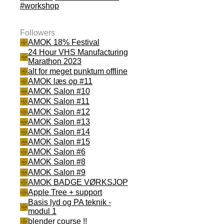
#workshop
Followers
AMOK 18% Festival
24 Hour VHS Manufacturing
Marathon 2023
alt for meget punktum offline
AMOK læs op #11
AMOK Salon #10
AMOK Salon #11
AMOK Salon #12
AMOK Salon #13
AMOK Salon #14
AMOK Salon #15
AMOK Salon #6
AMOK Salon #8
AMOK Salon #9
AMOK BADGE VØRKSJOP
Apple Tree + support
Basis lyd og PA teknik -
modul 1
blender course !!